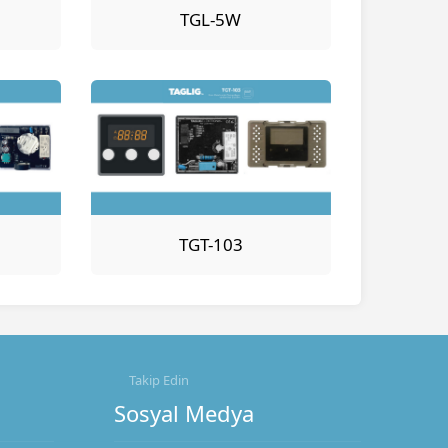
TGL-5W
TGT-103
Takip Edin
Sosyal Medya