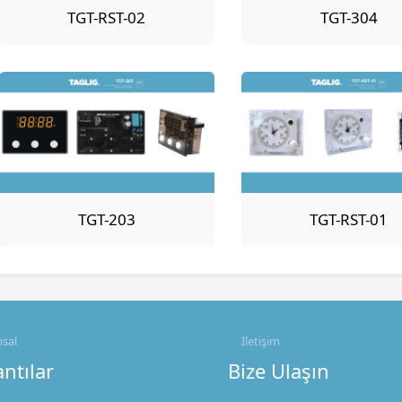
TGT-RST-02
TGT-304
TGT-203
TGT-RST-01
sal
İletişim
ntılar
Bize Ulaşın