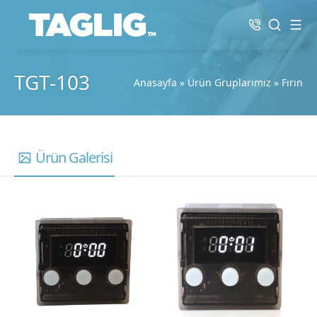
TGT-103
Anasayfa
»
Ürün Gruplarımız
»
Fırın
Ürün Galerisi