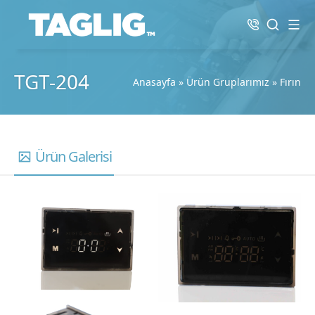
TGT-204
Anasayfa
»
Ürün Gruplarımız
»
Fırın
Ürün Galerisi